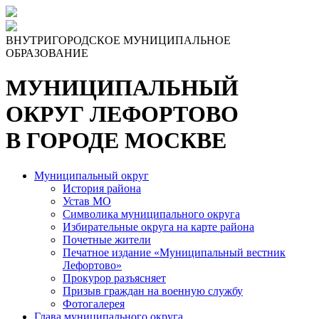
Skip
to
the
ВНУТРИГОРОДСКОЕ МУНИЦИПАЛЬНОЕ
content
ОБРАЗОВАНИЕ
МУНИЦИПАЛЬНЫЙ
ОКРУГ ЛЕФОРТОВО
В ГОРОДЕ МОСКВЕ
Муниципальный округ
История района
Устав МО
Символика муниципального округа
Избирательные округа на карте района
Почетные жители
Печатное издание «Муниципальный вестник
Лефортово»
Прокурор разъясняет
Призыв граждан на военную службу
Фотогалерея
Глава муниципального округа