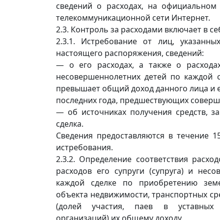
сведений о расходах, на официальном
телекоммуникационной сети Интернет.
2.3. Контроль за расходами включает в се
2.3.1. Истребование от лиц, указанных
настоящего распоряжения, сведений:
— о его расходах, а также о расходах
несовершеннолетних детей по каждой с
превышает общий доход данного лица и ег
последних года, предшествующих соверш
— об источниках получения средств, з
сделка.
Сведения предоставляются в течение 1
истребования.
2.3.2. Определение соответствия расхо
расходов его супруги (супруга) и нес
каждой сделке по приобретению земе
объекта недвижимости, транспортных сре
(долей участия, паев в уставных (
организаций) их общему доходу.