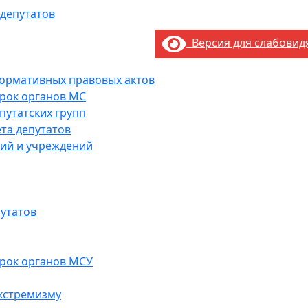
 депутатов
Версия для слабови
нормативных правовых актов
рок органов МС
путатских групп
та депутатов
ий и учреждений
утатов
рок органов МСУ
кстремизму