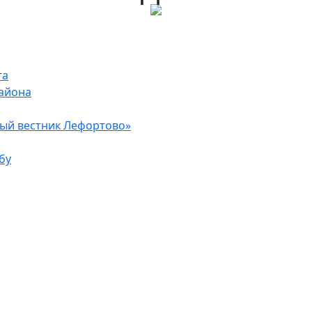
га
района
ый вестник Лефортово»
бу