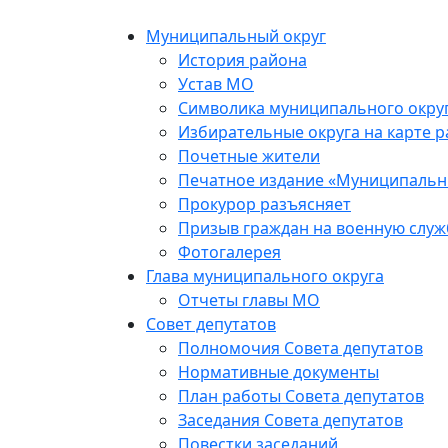
Skip
to
Муниципальный округ
the
История района
content
Устав МО
Символика муниципального окру
Избирательные округа на карте 
Почетные жители
Печатное издание «Муниципальн
Прокурор разъясняет
Призыв граждан на военную служ
Фотогалерея
Глава муниципального округа
Отчеты главы МО
Совет депутатов
Полномочия Совета депутатов
Нормативные документы
План работы Совета депутатов
Заседания Cовета депутатов
Повестки заседаний