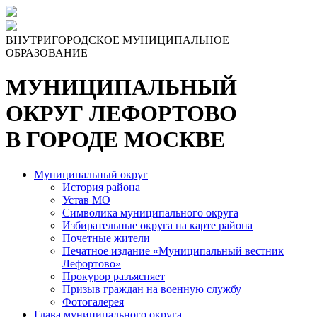
Skip
to
the
ВНУТРИГОРОДСКОЕ МУНИЦИПАЛЬНОЕ
content
ОБРАЗОВАНИЕ
МУНИЦИПАЛЬНЫЙ
ОКРУГ ЛЕФОРТОВО
В ГОРОДЕ МОСКВЕ
Муниципальный округ
История района
Устав МО
Символика муниципального округа
Избирательные округа на карте района
Почетные жители
Печатное издание «Муниципальный вестник
Лефортово»
Прокурор разъясняет
Призыв граждан на военную службу
Фотогалерея
Глава муниципального округа