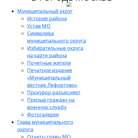
Skip
to
Муниципальный округ
the
История района
content
Устав МО
Символика
муниципального округа
Избирательные округа
на карте района
Почетные жители
Печатное издание
«Муниципальный
вестник Лефортово»
Прокурор разъясняет
Призыв граждан на
военную службу
Фотогалерея
Глава муниципального
округа
Отчеты главы МО